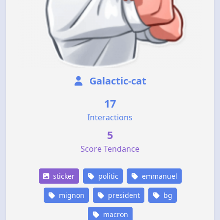
Galactic-cat
17
Interactions
5
Score Tendance
sticker
politic
emmanuel
mignon
president
bg
macron