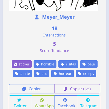
Meyer_Meyer
18
Interactions
5
Score Tendance
sticker
horrible
risitas
peur
alerte
eco
horreur
creepy
Copier
Copier (jvc)
Twitter
WhatsApp
Facebook
Telegram