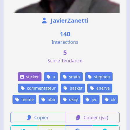
JavierZanetti
140
Interactions
5
Score Tendance
sticker
a
smith
stephen
commentateur
basket
enerve
meme
nba
okay
jvc
ok
Copier
Copier (jvc)