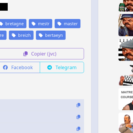
bretagne
mestr
master
re
breizh
bertaeyn
Copier (jvc)
Facebook
Telegram