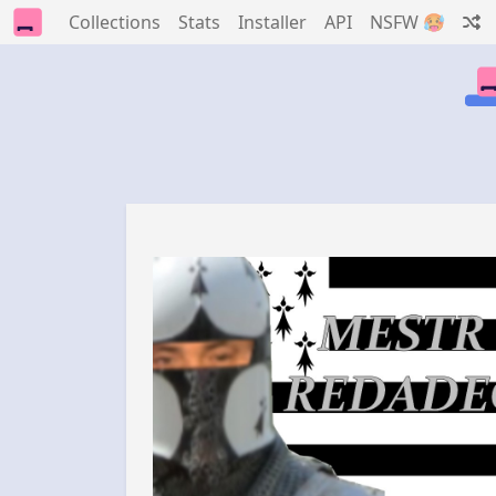
Collections
Stats
Installer
API
NSFW 🥵