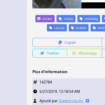
sticker
risitas
redadeg
course
breton
mait
Copier
Twitter
WhatsApp
Plus d'information
142784
5/27/2019, 12:18:54 AM
Ajouté par
Gwenn-ha-du