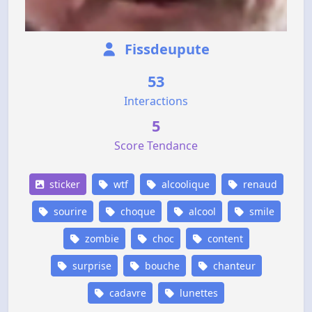
Fissdeupute
53
Interactions
5
Score Tendance
sticker
wtf
alcoolique
renaud
sourire
choque
alcool
smile
zombie
choc
content
surprise
bouche
chanteur
cadavre
lunettes