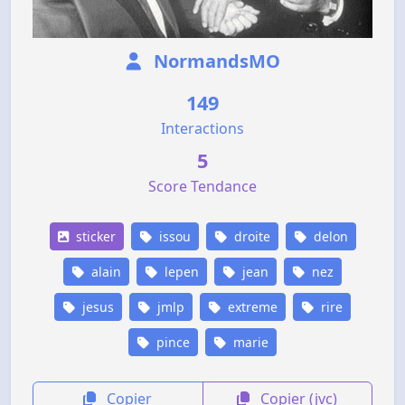
NormandsMO
149
Interactions
5
Score Tendance
sticker
issou
droite
delon
alain
lepen
jean
nez
jesus
jmlp
extreme
rire
pince
marie
Copier
Copier (jvc)