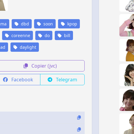
ama
dbd
soon
kpop
coreenne
do
bill
ad
daylight
Copier (jvc)
Facebook
Telegram