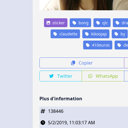
sticker
bong
qlc
dr
claudette
kikoojap
by
410euros
de
Copier
Twitter
WhatsApp
Plus d'information
138446
5/2/2019, 11:03:17 AM