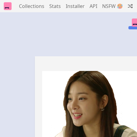
Collections
Stats
Installer
API
NSFW 🥵