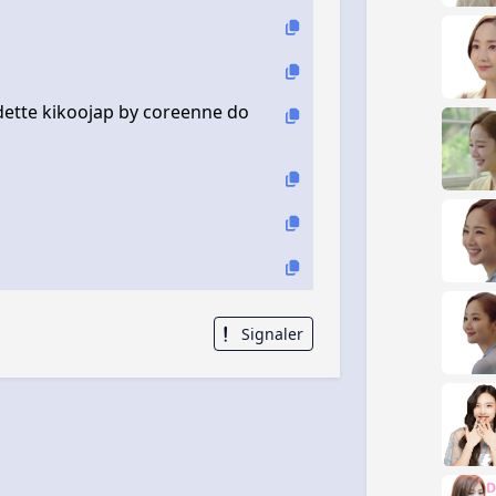
ette kikoojap by coreenne do
Signaler