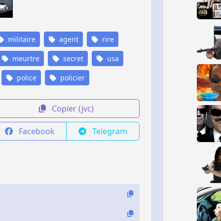
militaire
agent
rire
meurtre
secret
usa
police
policier
Copier (jvc)
Facebook
Telegram