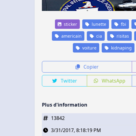
sticker
lunette
fbi
americain
cia
risitas
voiture
kidnaping
Copier
Twitter
WhatsApp
Plus d'information
13842
3/31/2017, 8:18:19 PM