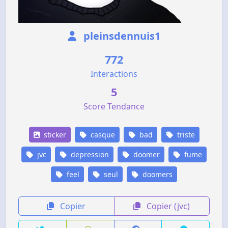
pleinsdennuis1
772
Interactions
5
Score Tendance
sticker
casque
bad
triste
jvc
depression
doomer
fume
feel
seul
doomers
Copier
Copier (jvc)