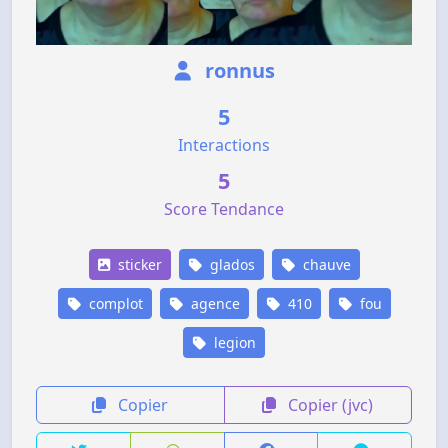
ronnus
5
Interactions
5
Score Tendance
sticker
glados
chauve
complot
agence
410
fou
legion
Copier
Copier (jvc)