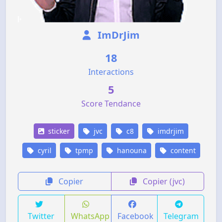
ImDrJim
18
Interactions
5
Score Tendance
sticker
jvc
c8
imdrjim
cyril
tpmp
hanouna
content
Copier
Copier (jvc)
Twitter
WhatsApp
Facebook
Telegram