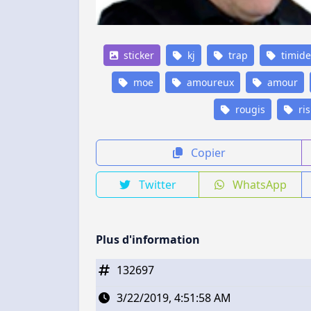
sticker
kj
trap
timide
moe
amoureux
amour
rougis
ris
Copier
Twitter
WhatsApp
Plus d'information
132697
3/22/2019, 4:51:58 AM