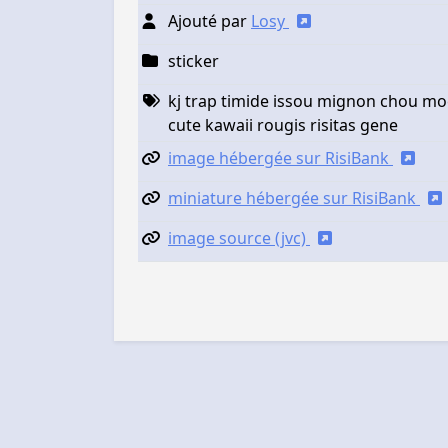
Ajouté par
Losy
sticker
kj trap timide issou mignon chou m
cute kawaii rougis risitas gene
image hébergée sur RisiBank
miniature hébergée sur RisiBank
image source (jvc)