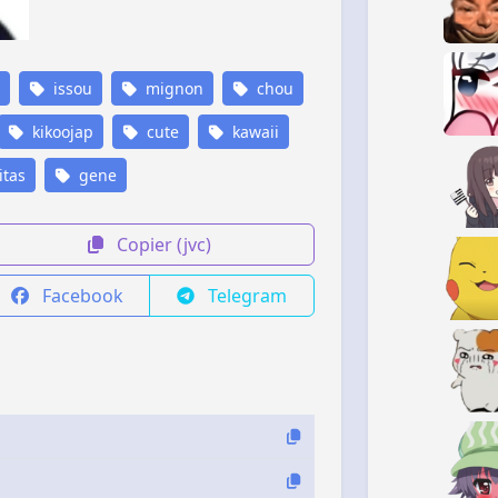
issou
mignon
chou
kikoojap
cute
kawaii
itas
gene
Copier (jvc)
Facebook
Telegram