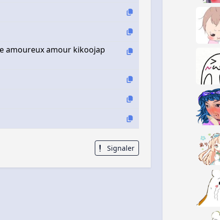
oe amoureux amour kikoojap
Signaler