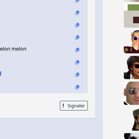
nmelon melon
Signaler