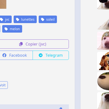
jvc
lunettes
soleil
melon
Copier (jvc)
Facebook
Telegram
Volt