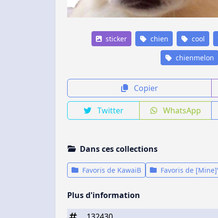
sticker
chien
cool
chienmelon
Copier
Twitter
WhatsApp
Dans ces collections
Favoris de KawaiB
Favoris de [Mine]
Plus d'information
132430