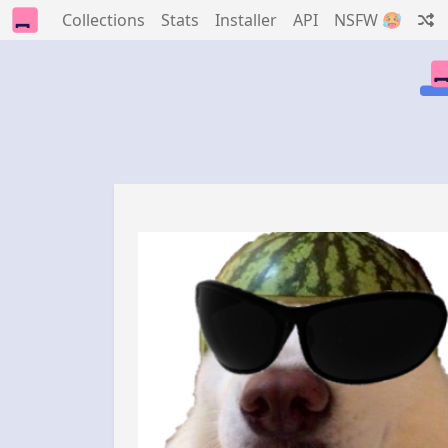
Collections
Stats
Installer
API
NSFW 🥵