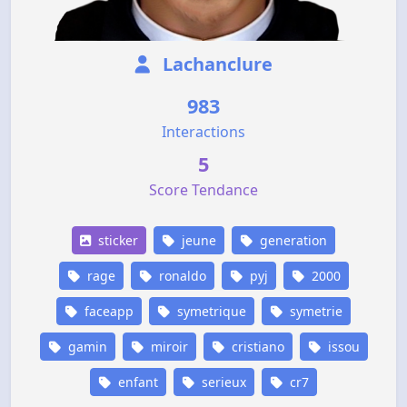
Lachanclure
983
Interactions
5
Score Tendance
sticker
jeune
generation
rage
ronaldo
pyj
2000
faceapp
symetrique
symetrie
gamin
miroir
cristiano
issou
enfant
serieux
cr7