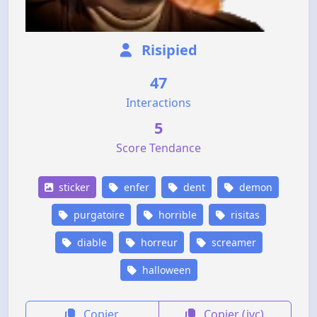
Risipied
47
Interactions
5
Score Tendance
sticker
enfer
dent
demon
purgatoire
horrible
risitas
diable
horreur
screamer
halloween
Copier
Copier (jvc)