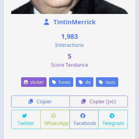
TintinMerrick
1,983
Interactions
5
Score Tendance
sticker
funes
de
louis
Copier
Copier (jvc)
Twitter
WhatsApp
Facebook
Telegram