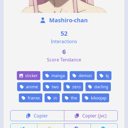
Mashiro-chan
52
Interactions
6
Score Tendance
sticker
manga
demon
kj
anime
two
zero
darling
franxx
in
the
kikoojap
Copier
Copier (jvc)