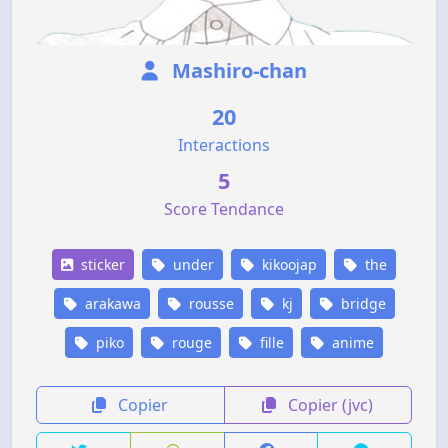
Mashiro-chan
20
Interactions
5
Score Tendance
sticker
under
kikoojap
the
arakawa
rousse
kj
bridge
piko
rouge
fille
anime
Copier
Copier (jvc)