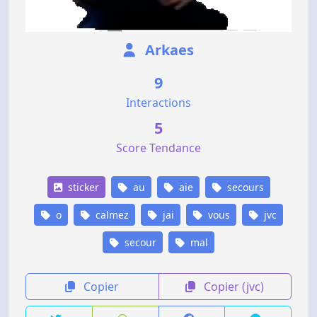
Arkaes
9
Interactions
5
Score Tendance
sticker
au
aie
secours
o
calmez
jai
vous
jvc
secour
mal
Copier
Copier (jvc)