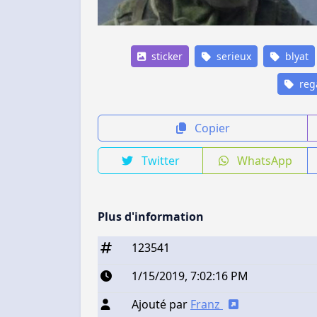
sticker
serieux
blyat
reg
Copier
Twitter
WhatsApp
Plus d'information
123541
1/15/2019, 7:02:16 PM
Ajouté par
Franz