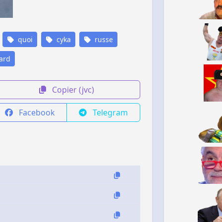
quoi
cyka
russe
ard
Copier (jvc)
Facebook
Telegram