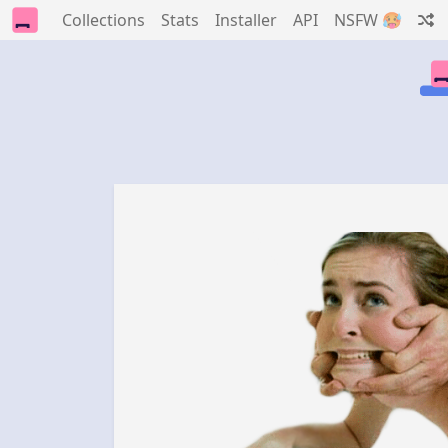
Collections
Stats
Installer
API
NSFW 🥵