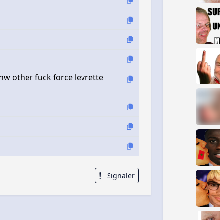
w other fuck force levrette
Signaler