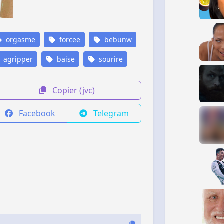
orgasme
forcee
bebunw
agripper
baise
sourire
Copier (jvc)
Facebook
Telegram