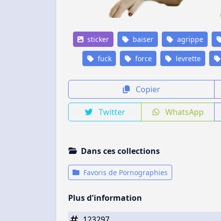
sticker
baiser
agrippe
fuck
force
levrette
Copier
Twitter
WhatsApp
Dans ces collections
Favoris de Pornographies
Plus d'information
123297