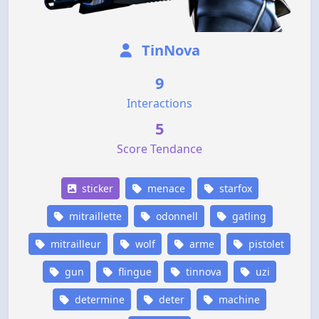
TinNova
9
Interactions
5
Score Tendance
sticker
menace
starfox
mitraillette
odonnell
gatling
mitrailleur
wolf
arme
pistolet
gun
flingue
tinnova
uzi
determine
deter
machine