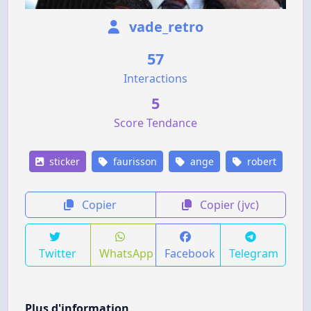
vade_retro
57
Interactions
5
Score Tendance
sticker
faurisson
ange
robert
Copier
Copier (jvc)
Twitter
WhatsApp
Facebook
Telegram
Plus d'information