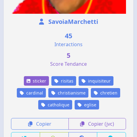
SavoiaMarchetti
45
Interactions
5
Score Tendance
sticker
risitas
inquisiteur
cardinal
christianisme
chretien
catholique
eglise
Copier
Copier (jvc)