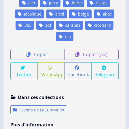
avn
jerry
biere
risitas
alcolique
alcol
belge
alloc
365
sdf
carapils
clochard
rsa
Copier
Copier (jvc)
Twitter
WhatsApp
Facebook
Telegram
Dans ces collections
Favoris de LeCumMulet
Plus d'information