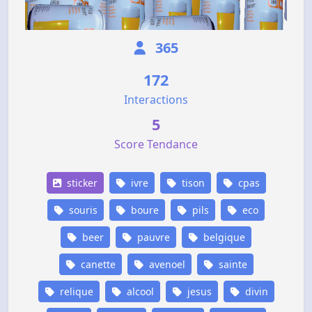
365
172
Interactions
5
Score Tendance
sticker
ivre
tison
cpas
souris
boure
pils
eco
beer
pauvre
belgique
canette
avenoel
sainte
relique
alcool
jesus
divin