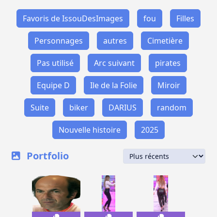
Favoris de IssouDesImages
fou
Filles
Personnages
autres
Cimetière
Pas utilisé
Arc suivant
pirates
Equipe D
Ile de la Folie
Miroir
Suite
biker
DARIUS
random
Nouvelle histoire
2025
Portfolio